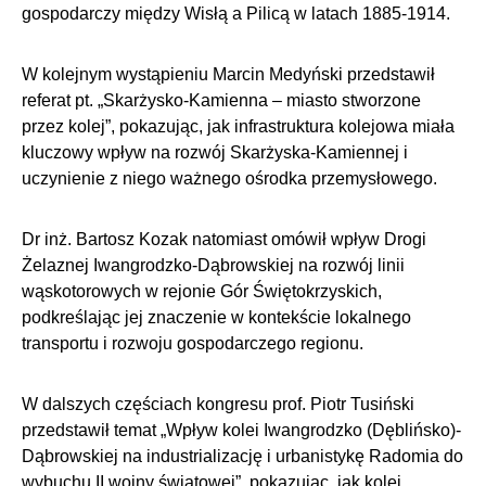
gospodarczy między Wisłą a Pilicą w latach 1885-1914.
W kolejnym wystąpieniu Marcin Medyński przedstawił
referat pt. „Skarżysko-Kamienna – miasto stworzone
przez kolej”, pokazując, jak infrastruktura kolejowa miała
kluczowy wpływ na rozwój Skarżyska-Kamiennej i
uczynienie z niego ważnego ośrodka przemysłowego.
Dr inż. Bartosz Kozak natomiast omówił wpływ Drogi
Żelaznej Iwangrodzko-Dąbrowskiej na rozwój linii
wąskotorowych w rejonie Gór Świętokrzyskich,
podkreślając jej znaczenie w kontekście lokalnego
transportu i rozwoju gospodarczego regionu.
W dalszych częściach kongresu prof. Piotr Tusiński
przedstawił temat „Wpływ kolei Iwangrodzko (Dęblińsko)-
Dąbrowskiej na industrializację i urbanistykę Radomia do
wybuchu II wojny światowej”, pokazując, jak kolej