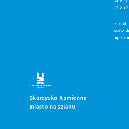
Miasta
41 25 2
e-mail:
www.sk
bip.ska
Skarżysko-Kamienna
miasto na szlaku