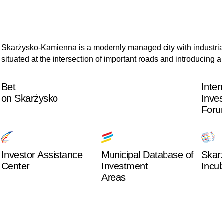
Skarżysko-Kamienna is a modernly managed city with industria
situated at the intersection of important roads and introducing an 
Bet
Inter
on Skarżysko
Inve
For
Investor Assistance
Municipal Database of
Skar
Center
Investment
Incu
Areas