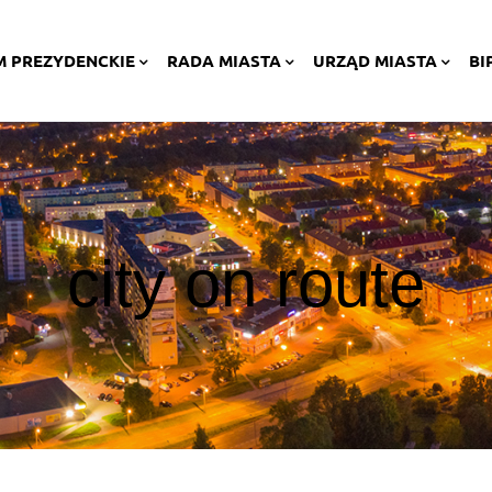
M PREZYDENCKIE
RADA MIASTA
URZĄD MIASTA
BI
city on route