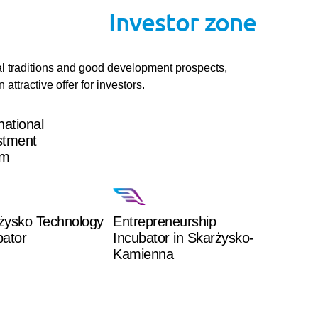
Investor zone
l traditions and good development prospects,
attractive offer for investors.
national
stment
um
żysko Technology
Entrepreneurship
bator
Incubator in Skarżysko-
Kamienna