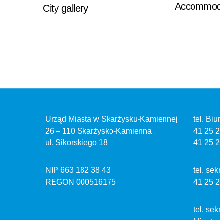
Accommoda
City ​​gallery
Urząd Miasta w Skarżysku-Kamiennej
tel. Bi
26 – 110 Skarżysko-Kamienna
41 25 2
ul. Sikorskiego 18
41 25 2
NIP 663 182 38 43
tel. se
REGON 000516175
41 25 2
tel. se