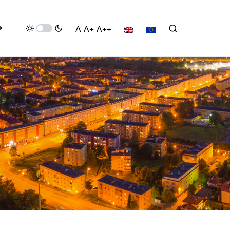
P
A
A+
A++