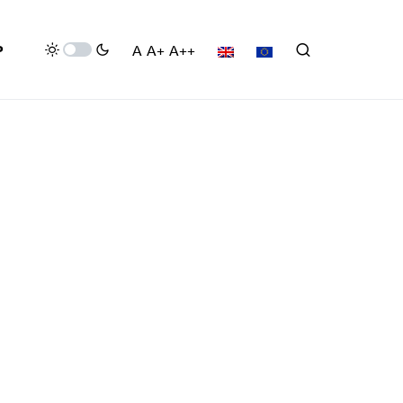
P
A
A+
A++