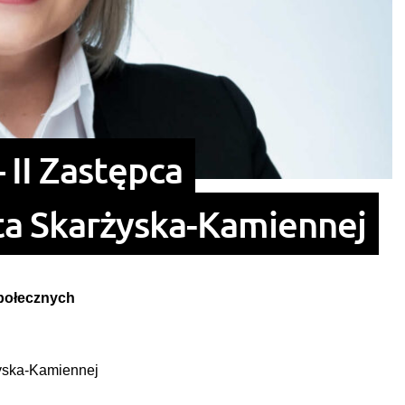
 II Zastępca
ta Skarżyska-Kamiennej
Społecznych
żyska-Kamiennej