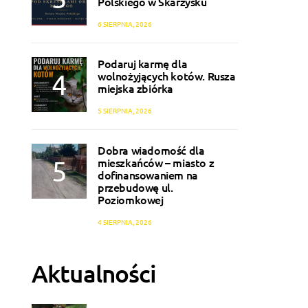
Polskiego w Skarżysku
6 SIERPNIA, 2026
Podaruj karmę dla
wolnożyjących kotów. Rusza
miejska zbiórka
5 SIERPNIA, 2026
Dobra wiadomość dla
mieszkańców – miasto z
dofinansowaniem na
przebudowę ul.
Poziomkowej
4 SIERPNIA, 2026
Aktualności