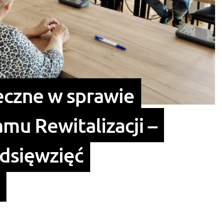
eczne w sprawie
u Rewitalizacji –
edsięwzięć