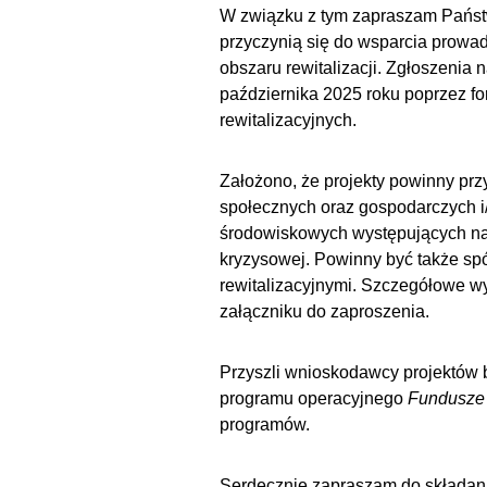
W związku z tym zapraszam Państw
przyczynią się do wsparcia prow
obszaru rewitalizacji. Zgłoszenia 
października 2025 roku poprzez f
rewitalizacyjnych.
Założono, że projekty powinny pr
społecznych oraz gospodarczych i/l
środowiskowych występujących na 
kryzysowej. Powinny być także spój
rewitalizacyjnymi. Szczegółowe w
załączniku do zaproszenia.
Przyszli wnioskodawcy projektów bę
programu operacyjnego
Fundusze 
programów.
Serdecznie zapraszam do składania