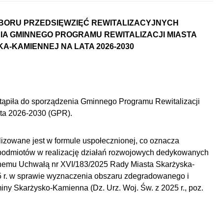
BORU PRZEDSIĘWZIĘĆ REWITALIZACYJNYCH
A GMINNEGO PROGRAMU REWITALIZACJI MIASTA
A-KAMIENNEJ NA LATA 2026-2030
ąpiła do sporządzenia Gminnego Programu Rewitalizacji
ata 2026-2030 (GPR).
zowane jest w formule uspołecznionej, co oznacza
 podmiotów w realizację działań rozwojowych dedykowanych
onemu Uchwałą nr XVI/183/2025 Rady Miasta Skarżyska-
5 r. w sprawie wyznaczenia obszaru zdegradowanego i
miny Skarżysko-Kamienna (Dz. Urz. Woj. Św. z 2025 r., poz.