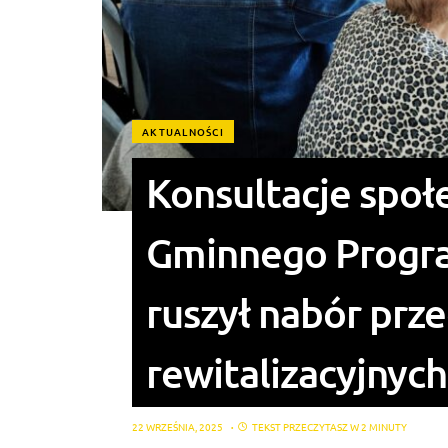
AKTUALNOŚCI
Konsultacje społ
Gminnego Program
ruszył nabór prz
rewitalizacyjnych
22 WRZEŚNIA, 2025
TEKST PRZECZYTASZ W 2 MINUTY