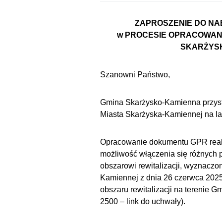
ZAPROSZENIE DO NA
w PROCESIE OPRACOWANI
SKARŻYSK
Szanowni Państwo,
Gmina Skarżysko-Kamienna przyst
Miasta Skarżyska-Kamiennej na l
Opracowanie dokumentu GPR reali
możliwość włączenia się różnych
obszarowi rewitalizacji, wyznacz
Kamiennej z dnia 26 czerwca 202
obszaru rewitalizacji na terenie G
2500 –
link do uchwały
).