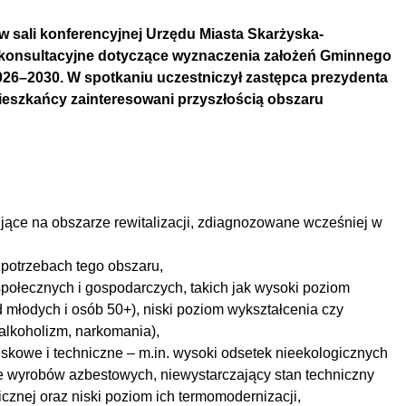
 w sali konferencyjnej Urzędu Miasta Skarżyska-
 konsultacyjne dotyczące wyznaczenia założeń Gminnego
2026–2030. W spotkaniu uczestniczył zastępca prezydenta
ieszkańcy zainteresowani przyszłością obszaru
ące na obszarze rewitalizacji, zdiagnozowane wcześniej w
 potrzebach tego obszaru,
ołecznych i gospodarczych, takich jak wysoki poziom
 młodych i osób 50+), niski poziom wykształcenia czy
 alkoholizm, narkomania),
kowe i techniczne – m.in. wysoki odsetek nieekologicznych
e wyrobów azbestowych, niewystarczający stan techniczny
cznej oraz niski poziom ich termomodernizacji,