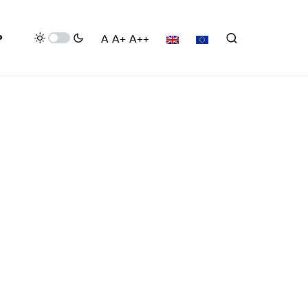
P
A
A+
A++