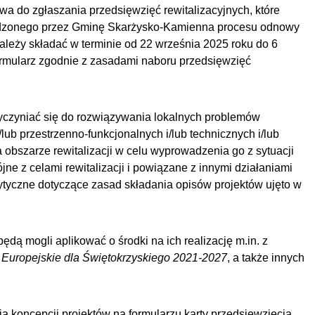
a do zgłaszania przedsięwzięć rewitalizacyjnych, które
adzonego przez Gminę Skarżysko-Kamienna procesu odnowy
należy składać w terminie od 22 września 2025 roku do 6
ormularz zgodnie z zasadami naboru przedsięwzięć
zyczyniać się do rozwiązywania lokalnych problemów
ub przestrzenno-funkcjonalnych i/lub technicznych i/lub
obszarze rewitalizacji w celu wyprowadzenia go z sytuacji
ne z celami rewitalizacji i powiązane z innymi działaniami
ytyczne dotyczące zasad składania opisów projektów ujęto w
dą mogli aplikować o środki na ich realizację m.in. z
Europejskie dla Świętokrzyskiego 2021-2027
, a także innych
 koncepcji projektów na formularzu karty przedsięwzięcia