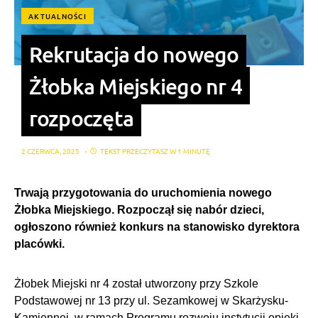
AKTUALNOŚCI
Rekrutacja do nowego
Żłobka Miejskiego nr 4
rozpoczęta
2 CZERWCA, 2025
TEKST PRZECZYTASZ W 1 MINUTĘ
Trwają przygotowania do uruchomienia nowego
Żłobka Miejskiego. Rozpoczął się nabór dzieci,
ogłoszono również konkurs na stanowisko dyrektora
placówki.
Żłobek Miejski nr 4 został utworzony przy Szkole
Podstawowej nr 13 przy ul. Sezamkowej w Skarżysku-
Kamiennej, w ramach Programu rozwoju instytucji opieki