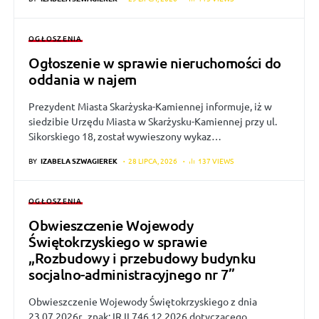
OGŁOSZENIA
Ogłoszenie w sprawie nieruchomości do
oddania w najem
Prezydent Miasta Skarżyska-Kamiennej informuje, iż w
siedzibie Urzędu Miasta w Skarżysku-Kamiennej przy ul.
Sikorskiego 18, został wywieszony wykaz…
BY
IZABELA SZWAGIEREK
28 LIPCA, 2026
137 VIEWS
OGŁOSZENIA
Obwieszczenie Wojewody
Świętokrzyskiego w sprawie
„Rozbudowy i przebudowy budynku
socjalno-administracyjnego nr 7”
Obwieszczenie Wojewody Świętokrzyskiego z dnia
23.07.2026r., znak: IR.II.746.12.2026 dotyczącego