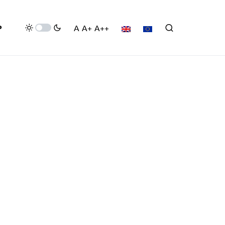
P
A
A+
A++