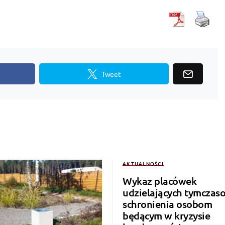
Tweet
AKTUALNOŚCI
Wykaz placówek
udzielających tymcza
schronienia osobom
będącym w kryzysie