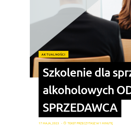
AKTUALNOŚCI
Szkolenie dla s
alkoholowych 
SPRZEDAWCA
17 MAJA, 2023
TEKST PRZECZYTASZ W 1 MINUTĘ