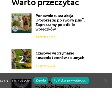
Warto przeczytać
Ponownie rusza akcja
„Posprzątaj po swoim psie”.
Zapraszamy po odbiór
woreczków
7 SIERPNIA, 2026
Czasowe wstrzymanie
koszenia terenów zielonych
6 SIERPNIA, 2026
z się na ich użycie.
Zgoda
Polityka prywatności
Pod skrzydłami Orła Białego
– obchody Święta Wojska
Polskiego w Skarżysku
6 SIERPNIA, 2026