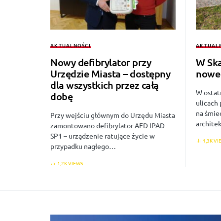
AKTUALNOŚCI
AKTUAL
Nowy defibrylator przy
W Ska
Urzędzie Miasta – dostępny
nowe 
dla wszystkich przez całą
W ostat
dobę
ulicach
na śmie
Przy wejściu głównym do Urzędu Miasta
archite
zamontowano defibrylator AED IPAD
SP1 – urządzenie ratujące życie w
1,3K VI
przypadku nagłego…
1,2K VIEWS