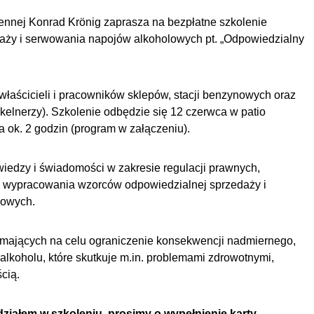
nnej Konrad Krönig zaprasza na bezpłatne szkolenie
aży i serwowania napojów alkoholowych pt. „Odpowiedzialny
właścicieli i pracowników sklepów, stacji benzynowych oraz
 kelnerzy). Szkolenie odbędzie się 12 czerwca w patio
a ok. 2 godzin (program w załączeniu).
wiedzy i świadomości w zakresie regulacji prawnych,
 wypracowania wzorców odpowiedzialnej sprzedaży i
lowych.
ań mających na celu ograniczenie konsekwencji nadmiernego,
lkoholu, które skutkuje m.in. problemami zdrowotnymi,
cią.
ziałem w szkoleniu, prosimy o wypełnienie karty