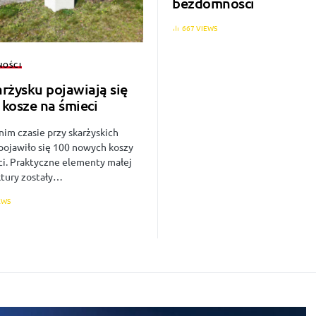
bezdomności
667 VIEWS
NOŚCI
rżysku pojawiają się
kosze na śmieci
nim czasie przy skarżyskich
 pojawiło się 100 nowych koszy
ci. Praktyczne elementy małej
ktury zostały…
EWS