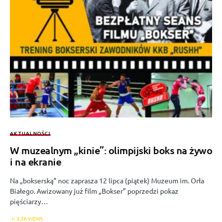
AKTUALNOŚCI
W muzealnym „kinie”: olimpijski boks na żywo
i na ekranie
Na „bokserską” noc zaprasza 12 lipca (piątek) Muzeum im. Orła
Białego. Awizowany już film „Bokser” poprzedzi pokaz
pięściarzy…
2,3K VIEWS