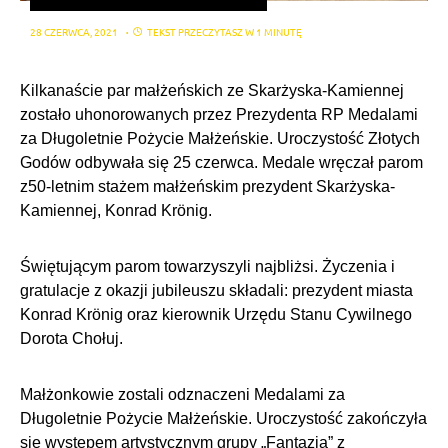
28 CZERWCA, 2021
TEKST PRZECZYTASZ W 1 MINUTĘ
Kilkanaście par małżeńskich ze Skarżyska-Kamiennej
zostało uhonorowanych przez Prezydenta RP Medalami
za Długoletnie Pożycie Małżeńskie. Uroczystość Złotych
Godów odbywała się 25 czerwca. Medale wręczał parom
z50-letnim stażem małżeńskim prezydent Skarżyska-
Kamiennej, Konrad Krönig.
Świętującym parom towarzyszyli najbliżsi. Życzenia i
gratulacje z okazji jubileuszu składali: prezydent miasta
Konrad Krönig oraz kierownik Urzędu Stanu Cywilnego
Dorota Chołuj.
Małżonkowie zostali odznaczeni Medalami za
Długoletnie Pożycie Małżeńskie. Uroczystość zakończyła
się występem artystycznym grupy „Fantazja” z