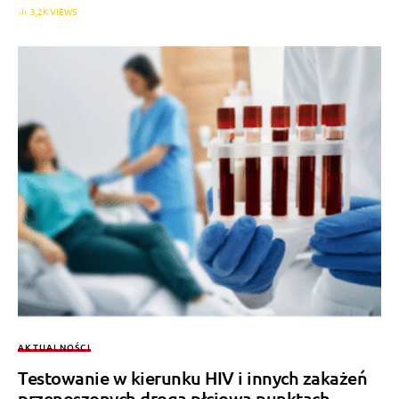
3,2K VIEWS
AKTUALNOŚCI
Testowanie w kierunku HIV i innych zakażeń
przenoszonych drogą płciową punktach