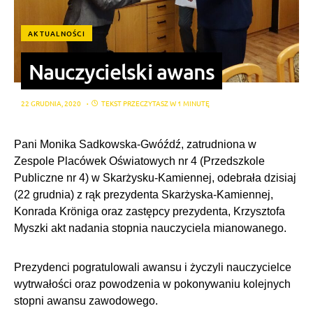
AKTUALNOŚCI
Nauczycielski awans
22 GRUDNIA, 2020
TEKST PRZECZYTASZ W 1 MINUTĘ
Pani Monika Sadkowska-Gwóźdź, zatrudniona w
Zespole Placówek Oświatowych nr 4 (Przedszkole
Publiczne nr 4) w Skarżysku-Kamiennej, odebrała dzisiaj
(22 grudnia) z rąk prezydenta Skarżyska-Kamiennej,
Konrada Kröniga oraz zastępcy prezydenta, Krzysztofa
Myszki akt nadania stopnia nauczyciela mianowanego.
Prezydenci pogratulowali awansu i życzyli nauczycielce
wytrwałości oraz powodzenia w pokonywaniu kolejnych
stopni awansu zawodowego.