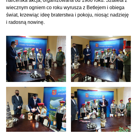
harcerska akcja, organizowana od 1986 roku. Sztafeta z
wiecznym ogniem co roku wyrusza z Betlejem i obiega
świat, krzewiąc ideę braterstwa i pokoju, niosąc nadzieję
i radosną nowinę.