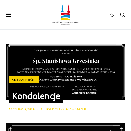
AKTUALNOŚCI
Kondolencje
12 CZERWCA, 2024
TEKST PRZECZYTASZ W 0 MINUT