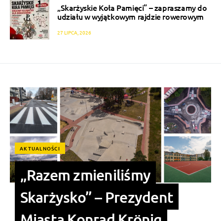
„Skarżyskie Koła Pamięci” – zapraszamy do
udziału w wyjątkowym rajdzie rowerowym
27 LIPCA, 2026
AKTUALNOŚCI
„Razem zmieniliśmy
Skarżysko” – Prezydent
Miasta Konrad Krönig