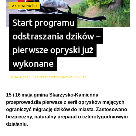
AKTUALNOŚCI
Start programu
odstraszania dzików –
pierwsze opryski już
wykonane
19 MAJA, 2025
TEKST PRZECZYTASZ W 1 MINUTĘ
15 i 16
maja gmina Skarżysko
‑
Kamienna
przeprowadziła pierwsze z serii oprysków mających
ograniczyć migrację dzików do miasta. Zastosowano
bezpieczny, naturalny preparat o czterotygodniowym
działaniu.