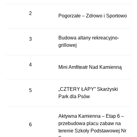
2
Pogorzałe – Zdrowo i Sportowo
Budowa altany rekreacyjno-
3
grillowej
4
Mini Amfiteatr Nad Kamienną
„CZTERY ŁAPY” Skarżyski
5
Park dla Psów
Aktywna Kamienna – Etap 6 –
przebudowa placu zabaw na
6
terenie Szkoły Podstawowej Nr