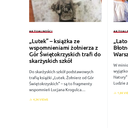
AKTUALNOŚCI
AKTUAL
„Lutek” – książka ze
„Lato
wspomnieniami żołnierza z
Błotn
Gór Świętokrzyskich trafi do
Warsz
skarżyskich szkół
W minio
wyjątko
Do skarżyskich szkół podstawowych
Natury”
trafią książki „Lutek. Żołnierz od Gór
Ludzie
Świętokrzyskich” – są to fragmenty
wspomnień Lucjana Krogulca…
1,6K VI
4,3K VIEWS