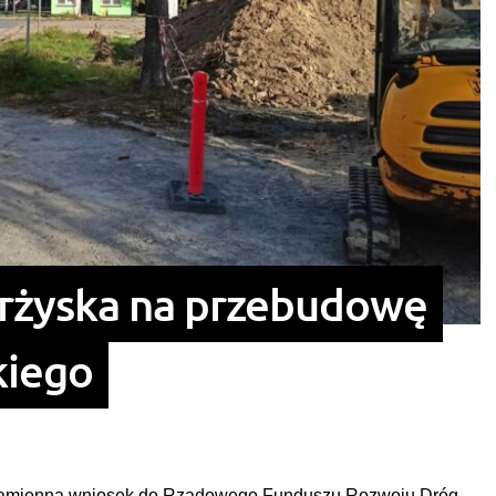
karżyska na przebudowę
kiego
Kamienna wniosek do Rządowego Funduszu Rozwoju Dróg