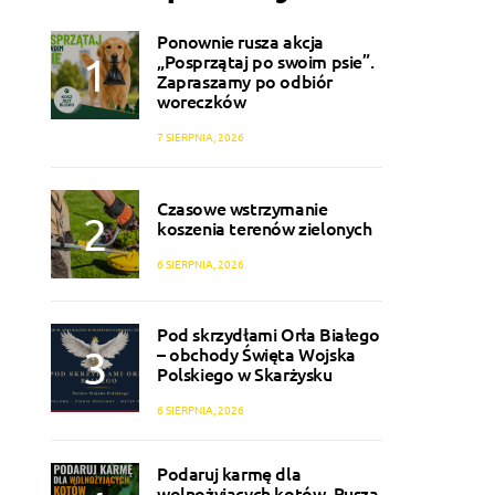
Ponownie rusza akcja
„Posprzątaj po swoim psie”.
Zapraszamy po odbiór
woreczków
7 SIERPNIA, 2026
Czasowe wstrzymanie
koszenia terenów zielonych
6 SIERPNIA, 2026
Pod skrzydłami Orła Białego
– obchody Święta Wojska
Polskiego w Skarżysku
6 SIERPNIA, 2026
Podaruj karmę dla
wolnożyjących kotów. Rusza