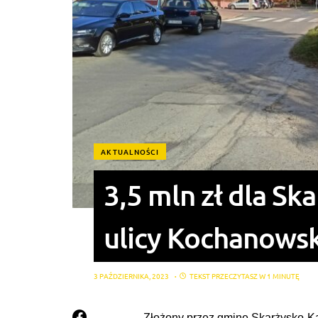
AKTUALNOŚCI
3,5 mln zł dla S
ulicy Kochanows
3 PAŹDZIERNIKA, 2023
TEKST PRZECZYTASZ W 1 MINUTĘ
Złożony przez gminę Skarżysko-