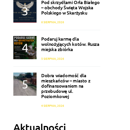
Pod skrzydłami Orła Białego
– obchody Święta Wojska
Polskiego w Skarżysku
6 SIERPNIA, 2026
Podaruj karmę dla
wolnożyjących kotów. Rusza
miejska zbiórka
5 SIERPNIA, 2026
Dobra wiadomość dla
mieszkańców – miasto z
dofinansowaniem na
przebudowę ul.
Poziomkowej
4 SIERPNIA, 2026
Aktualności