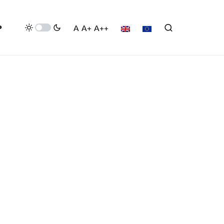
P
A
A+
A++