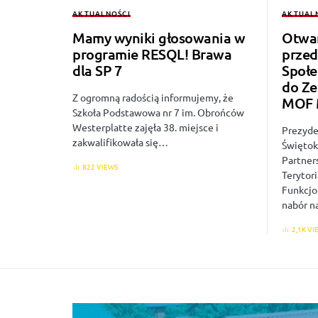
AKTUALNOŚCI
AKTUAL
Mamy wyniki głosowania w
Otwar
programie RESQL! Brawa
przed
dla SP 7
Społe
do Ze
Z ogromną radością informujemy, że
MOF M
Szkoła Podstawowa nr 7 im. Obrońców
Westerplatte zajęła 38. miejsce i
Prezyde
zakwalifikowała się…
Świętokr
Partner
822 VIEWS
Terytor
Funkcjo
nabór 
2,1K VI