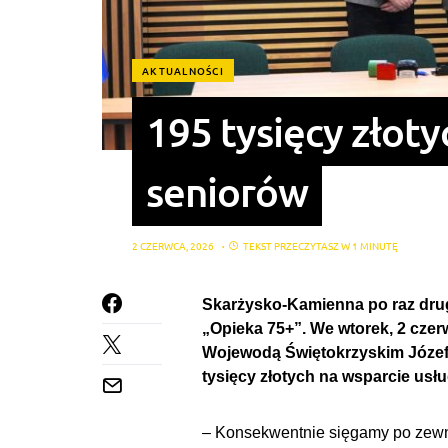
AKTUALNOŚCI
195 tysięcy złoty
seniorów
2 CZERWCA, 2026
TEKST PRZECZYTASZ W 1 MINUTĘ
Skarżysko-Kamienna po raz drug
„Opieka 75+”. We wtorek, 2 czer
Wojewodą Świętokrzyskim Józefe
tysięcy złotych na wsparcie usł
– Konsekwentnie sięgamy po zewnę