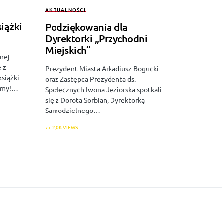
AKTUALNOŚCI
iążki
Podziękowania dla
”
Dyrektorki „Przychodni
Miejskich”
znej
e z
Prezydent Miasta Arkadiusz Bogucki
siążki
oraz Zastępca Prezydenta ds.
zamy!…
Społecznych Iwona Jeziorska spotkali
się z Dorota Sorbian, Dyrektorką
Samodzielnego…
2,0K VIEWS