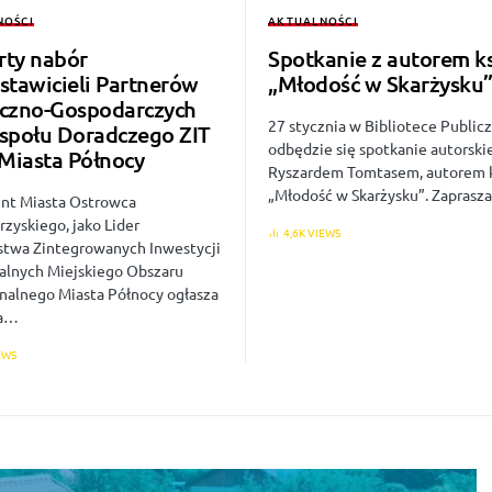
NOŚCI
AKTUALNOŚCI
ty nabór
Spotkanie z autorem ks
stawicieli Partnerów
„Młodość w Skarżysku
czno-Gospodarczych
27 stycznia w Bibliotece Public
społu Doradczego ZIT
odbędzie się spotkanie autorski
iasta Północy
Ryszardem Tomtasem, autorem k
„Młodość w Skarżysku”. Zapras
nt Miasta Ostrowca
zyskiego, jako Lider
4,6K VIEWS
stwa Zintegrowanych Inwestycji
ialnych Miejskiego Obszaru
nalnego Miasta Północy ogłasza
na…
EWS