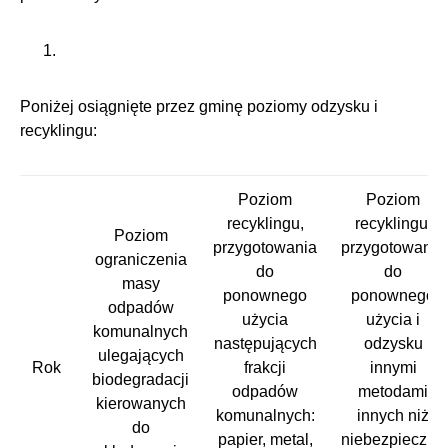
Poniżej osiągnięte przez gminę poziomy odzysku i
recyklingu:
Poziom
Poziom
recyklingu,
recyklingu,
Poziom
przygotowania
przygotowania
ograniczenia
do
do
masy
ponownego
ponownego
odpadów
użycia
użycia i
komunalnych
następujących
odzysku
ulegających
Rok
frakcji
innymi
biodegradacji
odpadów
metodami
kierowanych
komunalnych:
innych niż
do
papier, metal,
niebezpieczne