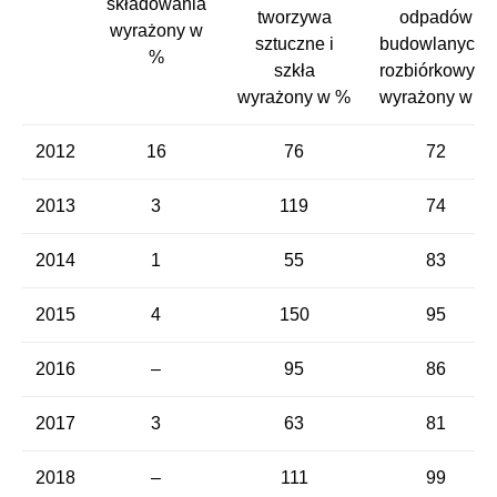
składowania
tworzywa
odpadów
wyrażony w
sztuczne i
budowlanych i
%
szkła
rozbiórkowych
wyrażony w %
wyrażony w %
2012
16
76
72
2013
3
119
74
2014
1
55
83
2015
4
150
95
2016
–
95
86
2017
3
63
81
2018
–
111
99