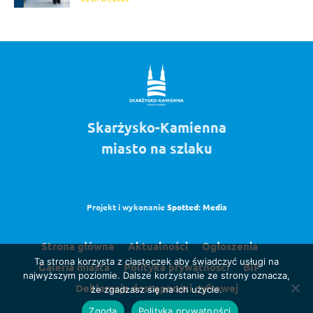
Skarżysko-Kamienna
miasto na szlaku
Projekt i wykonanie
Spotted: Media
Strona główna
Aktualności
Ogłoszenia
Ta strona korzysta z ciasteczek aby świadczyć usługi na
Galeria miasta
Polityka prywatności
BIP
najwyższym poziomie. Dalsze korzystanie ze strony oznacza,
Deklaracja dostępności cyfrowej
że zgadzasz się na ich użycie.
Zgoda
Polityka prywatności