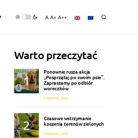
P
A
A+
A++
Warto przeczytać
Ponownie rusza akcja
„Posprzątaj po swoim psie”.
Zapraszamy po odbiór
woreczków
7 SIERPNIA, 2026
Czasowe wstrzymanie
koszenia terenów zielonych
6 SIERPNIA, 2026