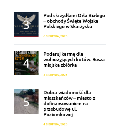
Pod skrzydłami Orła Białego
– obchody Święta Wojska
Polskiego w Skarżysku
6 SIERPNIA, 2026
Podaruj karmę dla
wolnożyjących kotów. Rusza
miejska zbiórka
5 SIERPNIA, 2026
Dobra wiadomość dla
mieszkańców – miasto z
dofinansowaniem na
przebudowę ul.
Poziomkowej
4 SIERPNIA, 2026