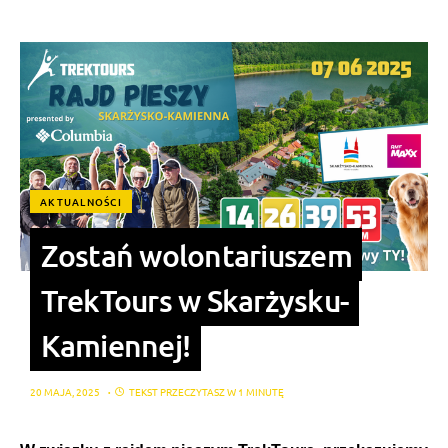
AKTUALNOŚCI
Zostań wolontariuszem
TrekTours w Skarżysku-
Kamiennej!
20 MAJA, 2025
TEKST PRZECZYTASZ W 1 MINUTĘ