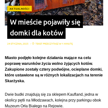
AKTUALNOŚCI
W mieście pojawiły się
domki dla kotów
24 STYCZNIA, 2025
TEKST PRZECZYTASZ W 1 MINUTĘ
Miasto podjęło kolejne działania mające na celu
poprawę warunków życia wolno żyjących kotów.
Zakupione zostały cztery podwójne, ocieplane domki,
które ustawione są w różnych lokalizacjach na terenie
Skarżyska.
Dwie budki znajdują się za sklepem Kaufland, jedna w
okolicy pętli na Młodzawach, kolejna przy parkingu obok
Muzeum Orła Białego na Rejowie.