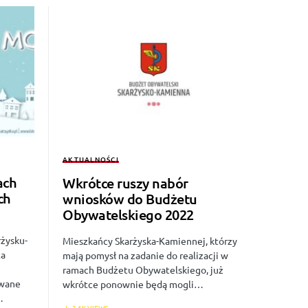
AKTUALNOŚCI
ach
Wkrótce ruszy nabór
ch
wniosków do Budżetu
Obywatelskiego 2022
rżysku-
Mieszkańcy Skarżyska-Kamiennej, którzy
ta
mają pomysł na zadanie do realizacji w
ramach Budżetu Obywatelskiego, już
owane
wkrótce ponownie będą mogli…
…
3,1K VIEWS