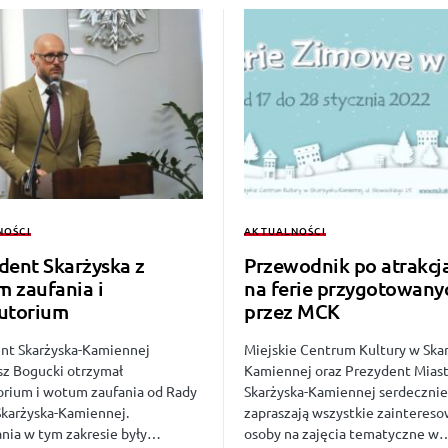
NOŚCI
AKTUALNOŚCI
dent Skarżyska z
Przewodnik po atrakcj
 zaufania i
na ferie przygotowany
utorium
przez MCK
nt Skarżyska-Kamiennej
Miejskie Centrum Kultury w Ska
sz Bogucki otrzymał
Kamiennej oraz Prezydent Mias
orium i wotum zaufania od Rady
Skarżyska-Kamiennej serdecznie
Skarżyska-Kamiennej.
zapraszają wszystkie zainteres
nia w tym zakresie były…
osoby na zajęcia tematyczne w