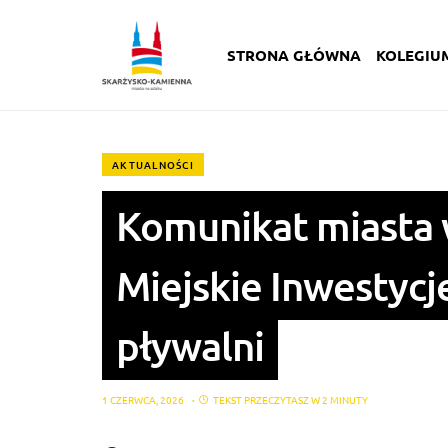
STRONA GŁÓWNA
KOLEGIU
AKTUALNOŚCI
Komunikat miasta 
Miejskie Inwestycje
pływalni
1 CZERWCA, 2026
TEKST PRZECZYTASZ W 2 MINUTY