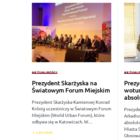
AKTUALNOŚCI
AKTUAL
Prezydent Skarżyska na
Prezy
Światowym Forum Miejskim
wotum
absol
Prezydent Skarżyska-Kamiennej Konrad
Krönig uczestniczy w Światowym Forum
Prezyde
Miejskim (World Urban Forum), które
Arkadiu
odbywa się w Katowicach. W…
absolut
Miasta 
2,9K VIEWS
Głosowa