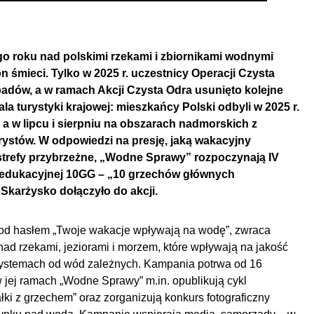
go roku nad polskimi rzekami i zbiornikami wodnymi
on śmieci. Tylko w 2025 r. uczestnicy Operacji Czysta
adów, a w ramach Akcji Czysta Odra usunięto kolejne
la turystyki krajowej: mieszkańcy Polski odbyli w 2025 r.
 a w lipcu i sierpniu na obszarach nadmorskich z
rystów. W odpowiedzi na presję, jaką wakacyjny
trefy przybrzeżne, „Wodne Sprawy” rozpoczynają IV
 edukacyjnej 10GG – „10 grzechów głównych
Skarżysko dołączyło do akcji.
od hasłem „Twoje wakacje wpływają na wodę”, zwraca
d rzekami, jeziorami i morzem, które wpływają na jakość
systemach od wód zależnych. Kampania potrwa od 16
w jej ramach „Wodne Sprawy” m.in. opublikują cykl
łki z grzechem” oraz zorganizują konkurs fotograficzny