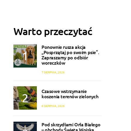
Warto przeczytać
Ponownie rusza akcja
„Posprzątaj po swoim psie”.
Zapraszamy po odbiór
woreczków
7 SIERPNIA, 2026
Czasowe wstrzymanie
koszenia terenów zielonych
6 SIERPNIA, 2026
Pod skrzydłami Orła Białego
– obchody Święta Wojska