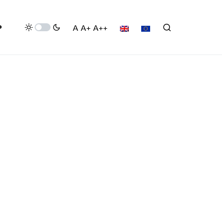
P
A
A+
A++