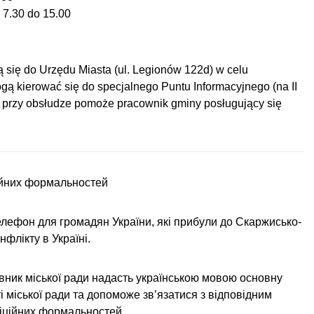
d 7.30 do 15.00
ą się do Urzędu Miasta (ul. Legionów 122d) w celu
ą kierować się do specjalnego Puntu Informacyjnego (na II
ym przy obsłudze pomoże pracownik gminy posługujący się
ційних формальностей
лефон для громадян України, які прибули до Скаржисько-
флікту в Україні.
вник міської ради надасть українською мовою основну
 міської ради та допоможе зв’язатися з відповідним
фіційних формальностей.