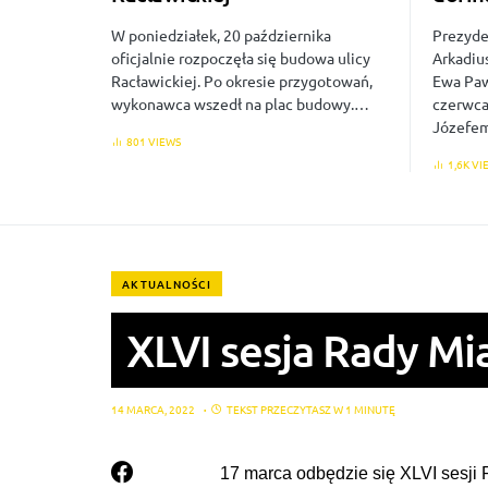
W poniedziałek, 20 października
Prezyde
oficjalnie rozpoczęła się budowa ulicy
Arkadiu
Racławickiej. Po okresie przygotowań,
Ewa Paw
wykonawca wszedł na plac budowy.…
czerwca
Józef
801 VIEWS
1,6K VI
AKTUALNOŚCI
XLVI sesja Rady Mi
14 MARCA, 2022
TEKST PRZECZYTASZ W 1 MINUTĘ
17 marca odbędzie się XLVI sesji