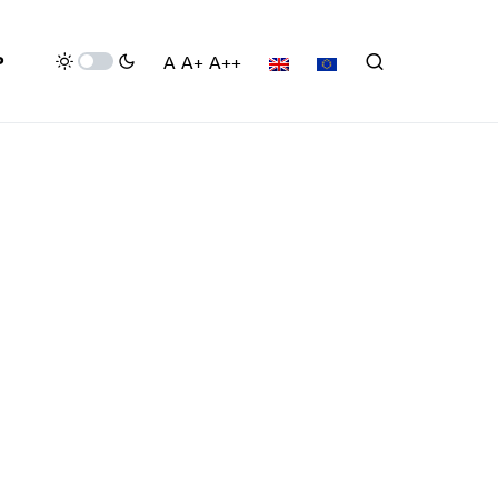
P
A
A+
A++