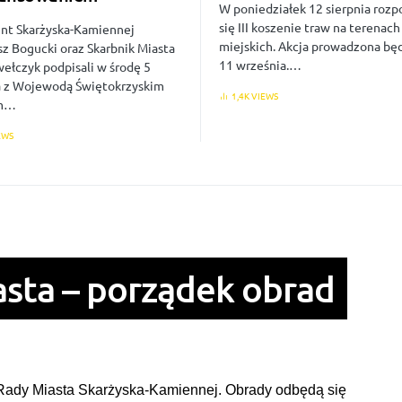
W poniedziałek 12 sierpnia rozp
się III koszenie traw na terenach
nt Skarżyska-Kamiennej
miejskich. Akcja prowadzona bę
sz Bogucki oraz Skarbnik Miasta
11 września.…
ełczyk podpisali w środę 5
 z Wojewodą Świętokrzyskim
1,4K VIEWS
em…
EWS
asta – porządek obrad
 Rady Miasta Skarżyska-Kamiennej. Obrady odbędą się