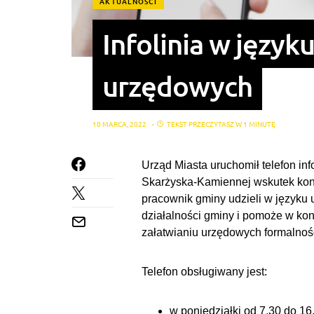
AKTUALNOŚCI
Infolinia w języ
urzędowych
10 MARCA, 2022
TEKST PRZECZYTASZ W 1 MINUTĘ
Urząd Miasta uruchomił telefon inf
Skarżyska-Kamiennej wskutek konfl
pracownik gminy udzieli w języku
działalności gminy i pomoże w ko
załatwianiu urzędowych formalnoś
Telefon obsługiwany jest:
w poniedziałki od 7.30 do 16