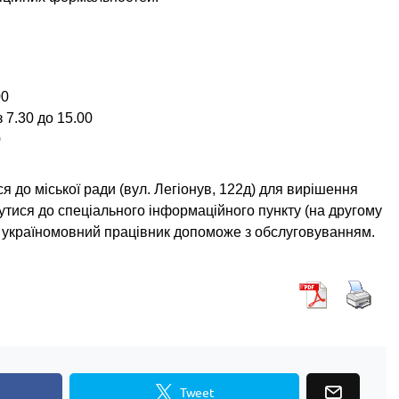
00
з 7.30 до 15.00
0
я до міської ради (вул. Легіонув, 122д) для вирішення
утися до спеціального інформаційного пункту (на другому
де україномовний працівник допоможе з обслуговуванням.
Tweet