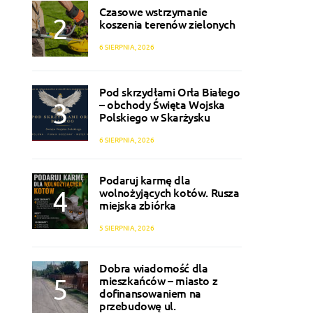
Czasowe wstrzymanie
koszenia terenów zielonych
6 SIERPNIA, 2026
Pod skrzydłami Orła Białego
– obchody Święta Wojska
Polskiego w Skarżysku
6 SIERPNIA, 2026
Podaruj karmę dla
wolnożyjących kotów. Rusza
miejska zbiórka
5 SIERPNIA, 2026
Dobra wiadomość dla
mieszkańców – miasto z
dofinansowaniem na
przebudowę ul.