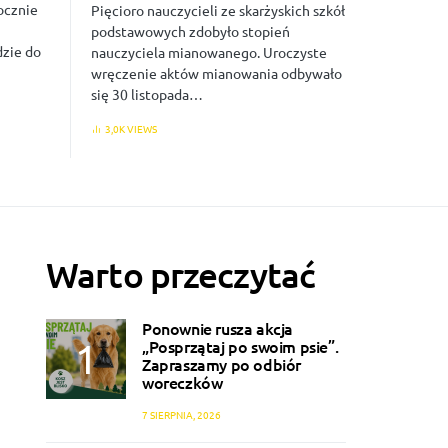
ocznie
Pięcioro nauczycieli ze skarżyskich szkół
podstawowych zdobyło stopień
dzie do
nauczyciela mianowanego. Uroczyste
wręczenie aktów mianowania odbywało
się 30 listopada…
3,0K VIEWS
Warto przeczytać
Ponownie rusza akcja
„Posprzątaj po swoim psie”.
Zapraszamy po odbiór
woreczków
7 SIERPNIA, 2026