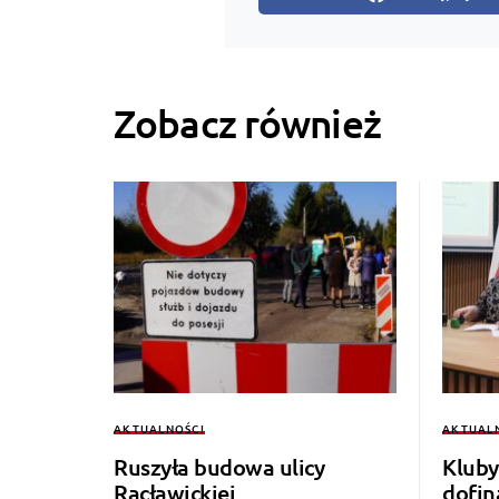
Zobacz również
AKTUALNOŚCI
AKTUAL
Ruszyła budowa ulicy
Kluby
Racławickiej
dofi