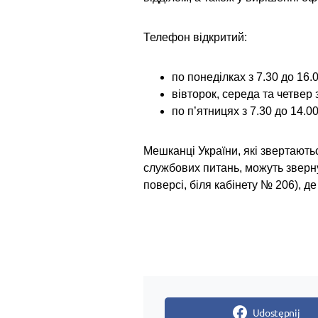
Телефон відкритий:
по понеділках з 7.30 до 16.
вівторок, середа та четвер 
по п’ятницях з 7.30 до 14.0
Мешканці України, які звертаютьс
службових питань, можуть зверн
поверсі, біля кабінету № 206), 
Udostępnij