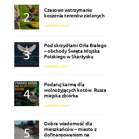
Czasowe wstrzymanie
koszenia terenów zielonych
6 SIERPNIA, 2026
Pod skrzydłami Orła Białego
– obchody Święta Wojska
Polskiego w Skarżysku
6 SIERPNIA, 2026
Podaruj karmę dla
wolnożyjących kotów. Rusza
miejska zbiórka
5 SIERPNIA, 2026
Dobra wiadomość dla
mieszkańców – miasto z
dofinansowaniem na