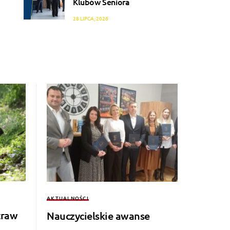
Klubów Seniora
28 LIPCA, 2026
AKTUALNOŚCI
traw
Nauczycielskie awanse