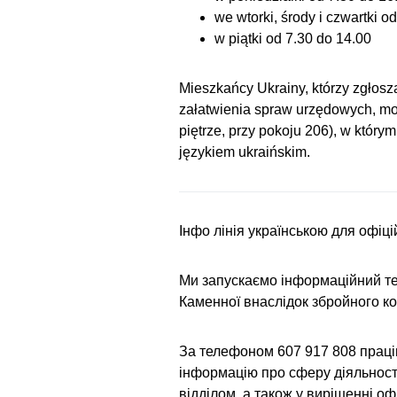
we wtorki, środy i czwartki o
w piątki od 7.30 do 14.00
Mieszkańcy Ukrainy, którzy zgłosz
załatwienia spraw urzędowych, mog
piętrze, przy pokoju 206), w któr
językiem ukraińskim.
Інфо лінія українською для офі
Ми запускаємо інформаційний те
Каменної внаслідок збройного кон
За телефоном 607 917 808 праці
інформацію про сферу діяльності
відділом, а також у вирішенні о