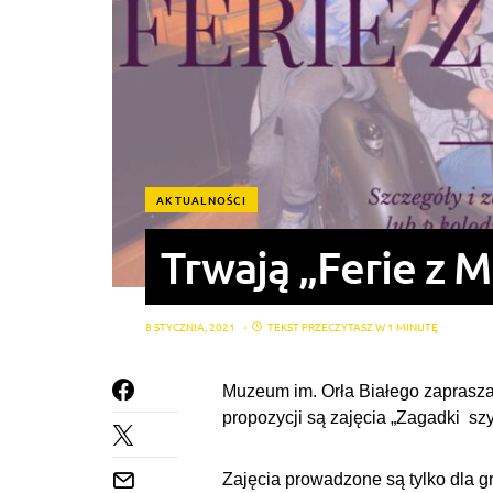
AKTUALNOŚCI
Trwają „Ferie z 
8 STYCZNIA, 2021
TEKST PRZECZYTASZ W 1 MINUTĘ
Muzeum im. Orła Białego zaprasza
propozycji są zajęcia „Zagadki szyf
Zajęcia prowadzone są tylko dla g