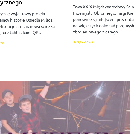
rycznego
Trwa XXIX Międzynarodowy Sal
Przemysłu Obronnego. Targi Kie
ył się wyjątkowy projekt
ponownie są miejscem prezenta
ający historię Osiedla Milica.
największych dokonań przemysł
ektem jest m.in. nowa ścieżka
zbrojeniowego z całego…
jna z tabliczkami QR…
5,3K VIEWS
EWS