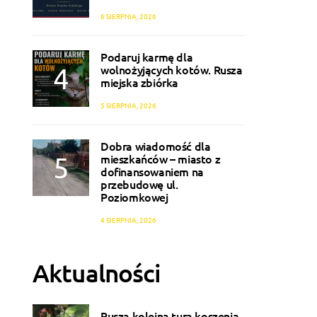
6 SIERPNIA, 2026
Podaruj karmę dla
wolnożyjących kotów. Rusza
miejska zbiórka
5 SIERPNIA, 2026
Dobra wiadomość dla
mieszkańców – miasto z
dofinansowaniem na
przebudowę ul.
Poziomkowej
4 SIERPNIA, 2026
Aktualności
Rusza kolejna tura koszenia