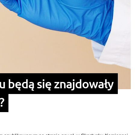
u będą się znajdowały
?