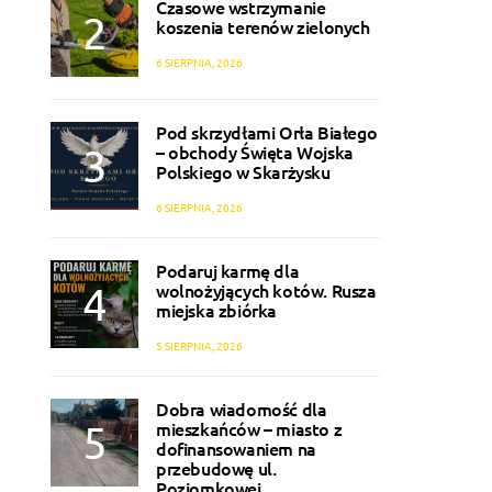
Czasowe wstrzymanie
koszenia terenów zielonych
6 SIERPNIA, 2026
Pod skrzydłami Orła Białego
– obchody Święta Wojska
Polskiego w Skarżysku
6 SIERPNIA, 2026
Podaruj karmę dla
wolnożyjących kotów. Rusza
miejska zbiórka
5 SIERPNIA, 2026
Dobra wiadomość dla
mieszkańców – miasto z
dofinansowaniem na
przebudowę ul.
Poziomkowej