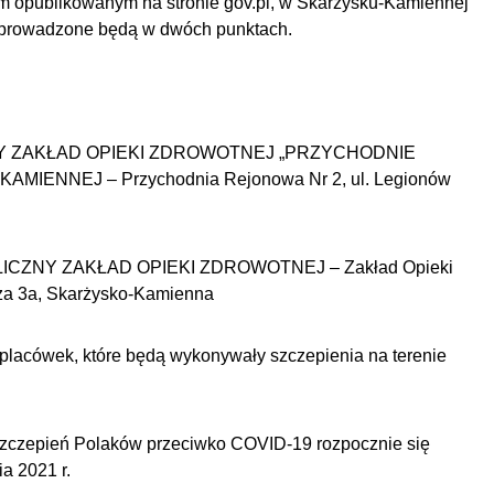
m opublikowanym na stronie gov.pl, w Skarżysku-Kamiennej
 prowadzone będą w dwóch punktach.
Y ZAKŁAD OPIEKI ZDROWOTNEJ „PRZYCHODNIE
MIENNEJ – Przychodnia Rejonowa Nr 2, ul. Legionów
CZNY ZAKŁAD OPIEKI ZDROWOTNEJ – Zakład Opieki
cza 3a, Skarżysko-Kamienna
acówek, które będą wykonywały szczepienia na terenie
szczepień Polaków przeciwko COVID-19 rozpocznie się
a 2021 r.