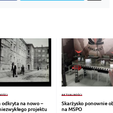
NOŚCI
AKTUALNOŚCI
a odkryta na nowo –
Skarżysko ponownie o
 niezwykłego projektu
na MSPO