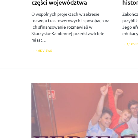
części województwa
histo
O wspólnych projektach w zakresie
Zakończ
rozwoju tras rowerowych i sposobach na
przybliż
ich sfinansowanie rozmawiali w
Jego ef
Skarżysku-Kamiennej przedstawiciele
edukacy
miast…
1,1K VI
4,6K VIEWS