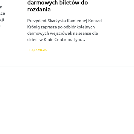
darmowych biletów do
on
rozdania
lce
cji
Prezydent Skarżyska-Kamiennej Konrad
u
Krönig zaprasza po odbiór kolejnych
darmowych wejściówek na seanse dla
dzieci w Kinie Centrum. Tym…
2,8K VIEWS