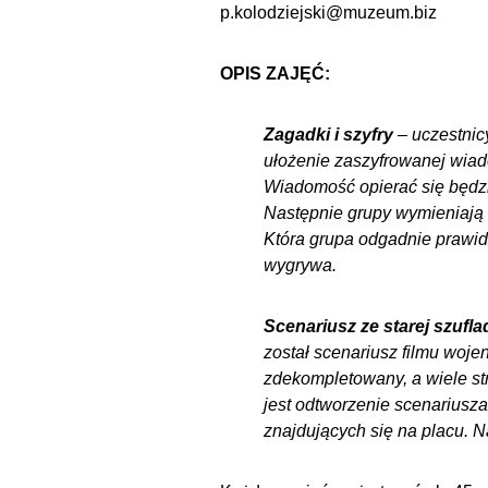
p.kolodziejski@muzeum.biz
OPIS ZAJĘĆ:
Zagadki i szyfry
– uczestnicy
ułożenie zaszyfrowanej wia
Wiadomość opierać się będzi
Następnie grupy wymieniają 
Która grupa odgadnie prawi
wygrywa.
Scenariusz ze starej szufla
został scenariusz filmu woje
zdekompletowany, a wiele str
jest odtworzenie scenarius
znajdujących się na placu. 