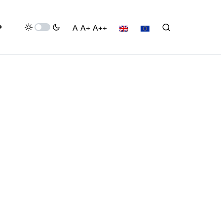
P
A
A+
A++