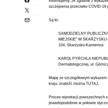
Informujemy, że zgodnie z wykaze
szczepienia przeciwko COVID-19
Są to:
SAMODZIELNY PUBLICZN
MIEJSKIE” W SKARŻYSKU-KA
104, Skarżysko-Kamienna
KAROL PYRCHLA NIEPUBLI
Dermatologicznej, ul. Górni
Mapę ze szczegółowym wykazem pl
kraju, znaleźć można
TUTAJ
.
Proces rejestracji powszechnych 
prawdopodobnie w połowie styczni