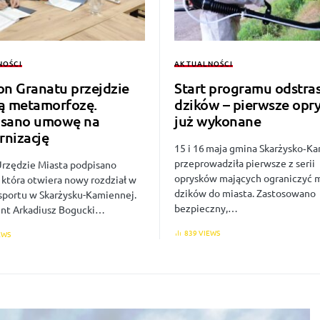
NOŚCI
AKTUALNOŚCI
on Granatu przejdzie
Start programu odstra
ą metamorfozę.
dzików – pierwsze opry
isano umowę na
już wykonane
nizację
15 i 16 maja gmina Skarżysko‑K
przeprowadziła pierwsze z serii
Urzędzie Miasta podpisano
oprysków mających ograniczyć m
która otwiera nowy rozdział w
dzików do miasta. Zastosowano
 sportu w Skarżysku-Kamiennej.
bezpieczny,…
nt Arkadiusz Bogucki…
839 VIEWS
EWS