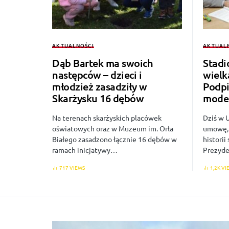
AKTUALNOŚCI
AKTUAL
Dąb Bartek ma swoich
Stadi
następców – dzieci i
wielk
młodzież zasadziły w
Podp
Skarżysku 16 dębów
moder
Na terenach skarżyskich placówek
Dziś w 
oświatowych oraz w Muzeum im. Orła
umowę, 
Białego zasadzono łącznie 16 dębów w
historii
ramach inicjatywy…
Prezyde
717 VIEWS
1,2K VI