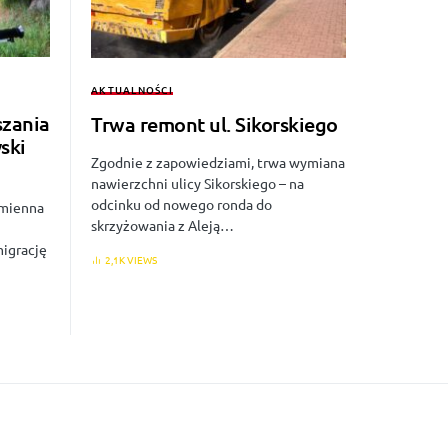
AKTUALNOŚCI
szania
Trwa remont ul. Sikorskiego
ski
Zgodnie z zapowiedziami, trwa wymiana
nawierzchni ulicy Sikorskiego – na
odcinku od nowego ronda do
amienna
skrzyżowania z Aleją…
igrację
2,1K VIEWS