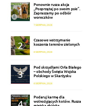
Ponownie rusza akcja
„Posprzątaj po swoim psie”.
Zapraszamy po odbiór
woreczków
7 SIERPNIA, 2026
Czasowe wstrzymanie
koszenia terenów zielonych
6 SIERPNIA, 2026
Pod skrzydłami Orła Białego
– obchody Święta Wojska
Polskiego w Skarżysku
6 SIERPNIA, 2026
Podaruj karmę dla
wolnożyjących kotów. Rusza
miejska zbiórka