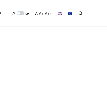
P
A
A+
A++