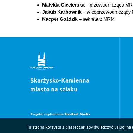
Matylda Ciecierska
– przewodnicząca M
Jakub Karbownik
– wiceprzewodniczący
Kacper Goździk
– sekretarz MRM
Skarżysko-Kamienna
miasto na szlaku
Projekt i wykonanie
Spotted: Media
Ta strona korzysta z ciasteczek aby świadczyć usługi na