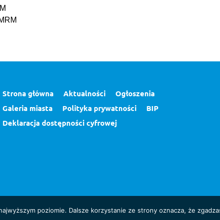
RM
 MRM
Strona główna
Aktualności
Ogłoszenia
Galeria miasta
Polityka prywatności
BIP
Deklaracja dostępności cyfrowej
 najwyższym poziomie. Dalsze korzystanie ze strony oznacza, że zgadzas