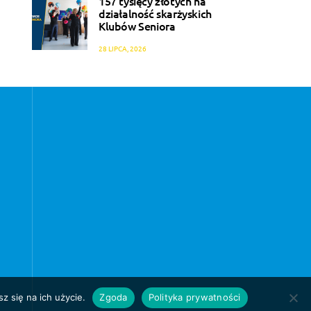
157 tysięcy złotych na
działalność skarżyskich
Klubów Seniora
28 LIPCA, 2026
z się na ich użycie.
Zgoda
Polityka prywatności