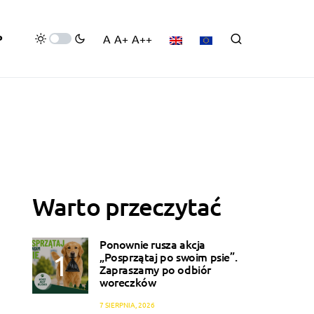
P
A
A+
A++
Warto przeczytać
Ponownie rusza akcja
„Posprzątaj po swoim psie”.
Zapraszamy po odbiór
woreczków
7 SIERPNIA, 2026