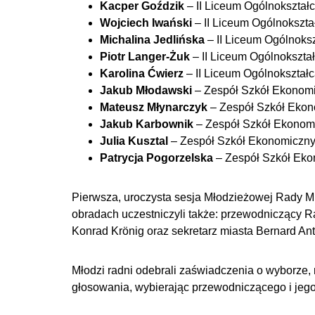
Kacper Goździk
– II Liceum Ogólnokształ
Wojciech Iwański
– II Liceum Ogólnokszt
Michalina Jedlińska
– II Liceum Ogólnoks
Piotr Langer-Żuk
– II Liceum Ogólnokszta
Karolina Ćwierz
– II Liceum Ogólnokształ
Jakub Młodawski
– Zespół Szkół Ekonomi
Mateusz Młynarczyk
– Zespół Szkół Ekon
Jakub Karbownik
– Zespół Szkół Ekonomi
Julia Kusztal
– Zespół Szkół Ekonomicznyc
Patrycja Pogorzelska
– Zespół Szkół Eko
Pierwsza, uroczysta sesja Młodzieżowej Rady Mi
obradach uczestniczyli także: przewodniczący 
Konrad Krönig oraz sekretarz miasta Bernard Ant
Młodzi radni odebrali zaświadczenia o wyborze, 
głosowania, wybierając przewodniczącego i jego z